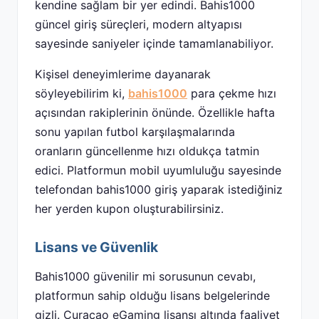
kendine sağlam bir yer edindi. Bahis1000
güncel giriş süreçleri, modern altyapısı
sayesinde saniyeler içinde tamamlanabiliyor.
Kişisel deneyimlerime dayanarak
söyleyebilirim ki,
bahis1000
para çekme hızı
açısından rakiplerinin önünde. Özellikle hafta
sonu yapılan futbol karşılaşmalarında
oranların güncellenme hızı oldukça tatmin
edici. Platformun mobil uyumluluğu sayesinde
telefondan bahis1000 giriş yaparak istediğiniz
her yerden kupon oluşturabilirsiniz.
Lisans ve Güvenlik
Bahis1000 güvenilir mi sorusunun cevabı,
platformun sahip olduğu lisans belgelerinde
gizli. Curaçao eGaming lisansı altında faaliyet