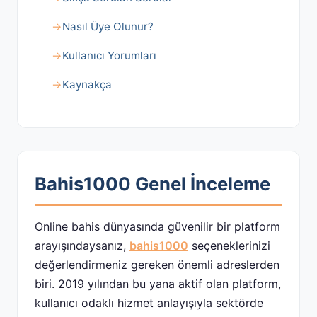
Nasıl Üye Olunur?
Kullanıcı Yorumları
Kaynakça
Bahis1000 Genel İnceleme
Online bahis dünyasında güvenilir bir platform
arayışındaysanız,
bahis1000
seçeneklerinizi
değerlendirmeniz gereken önemli adreslerden
biri. 2019 yılından bu yana aktif olan platform,
kullanıcı odaklı hizmet anlayışıyla sektörde