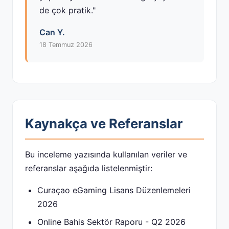
de çok pratik."
Can Y.
18 Temmuz 2026
Kaynakça ve Referanslar
Bu inceleme yazısında kullanılan veriler ve
referanslar aşağıda listelenmiştir:
Curaçao eGaming Lisans Düzenlemeleri
2026
Online Bahis Sektör Raporu - Q2 2026