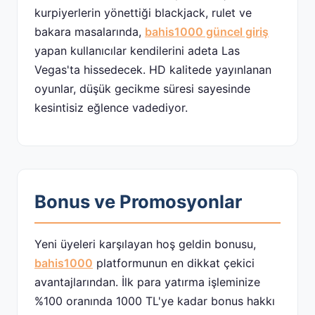
kurpiyerlerin yönettiği blackjack, rulet ve
bakara masalarında,
bahis1000 güncel giriş
yapan kullanıcılar kendilerini adeta Las
Vegas'ta hissedecek. HD kalitede yayınlanan
oyunlar, düşük gecikme süresi sayesinde
kesintisiz eğlence vadediyor.
Bonus ve Promosyonlar
Yeni üyeleri karşılayan hoş geldin bonusu,
bahis1000
platformunun en dikkat çekici
avantajlarından. İlk para yatırma işleminize
%100 oranında 1000 TL'ye kadar bonus hakkı