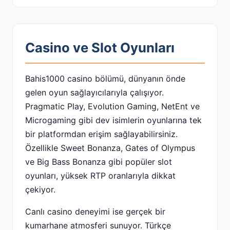
Casino ve Slot Oyunları
Bahis1000 casino bölümü, dünyanın önde
gelen oyun sağlayıcılarıyla çalışıyor.
Pragmatic Play, Evolution Gaming, NetEnt ve
Microgaming gibi dev isimlerin oyunlarına tek
bir platformdan erişim sağlayabilirsiniz.
Özellikle Sweet Bonanza, Gates of Olympus
ve Big Bass Bonanza gibi popüler slot
oyunları, yüksek RTP oranlarıyla dikkat
çekiyor.
Canlı casino deneyimi ise gerçek bir
kumarhane atmosferi sunuyor. Türkçe